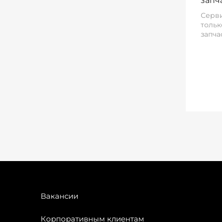
запч
Серви
тольк
запча
Вакансии
Корпоративным клиентам