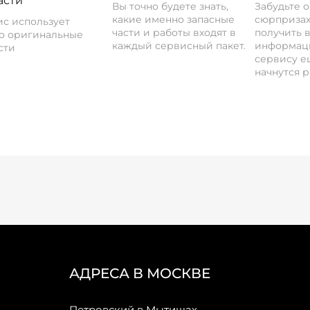
асти
Вы точно будете знать,
Забудьте 
какие именно запасные
сюрпризах
с использует
части и работы входят в
получить 
о оригинальные
каждый сервисный пакет.
информац
сти
сервису ещ
начнутся р
АДРЕСА В МОСКВЕ
Петровский в Мытищах