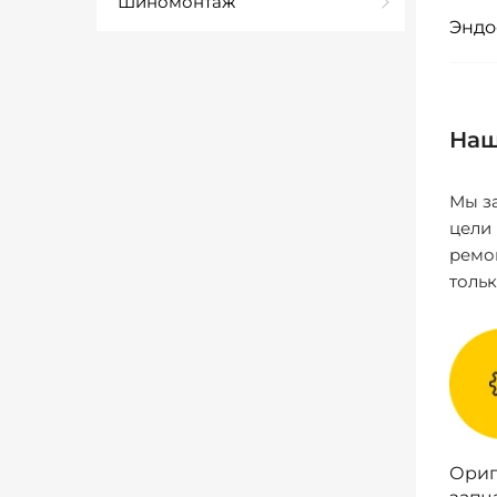
Шиномонтаж
Эндо
Наш
Мы за
цели
ремо
толь
Ориг