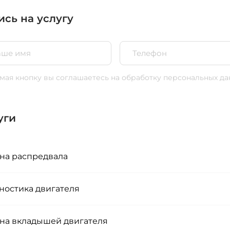
ись на услугу
ая кнопку вы соглашаетесь
на обработку персональных да
уги
на распредвала
ностика двигателя
на вкладышей двигателя