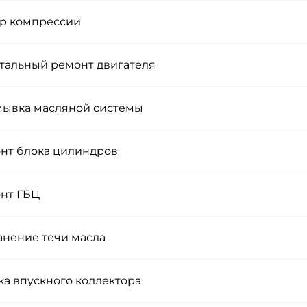
р компрессии
тальный ремонт двигателя
ывка масляной системы
нт блока цилиндров
нт ГБЦ
анение течи масла
ка впускного коллектора