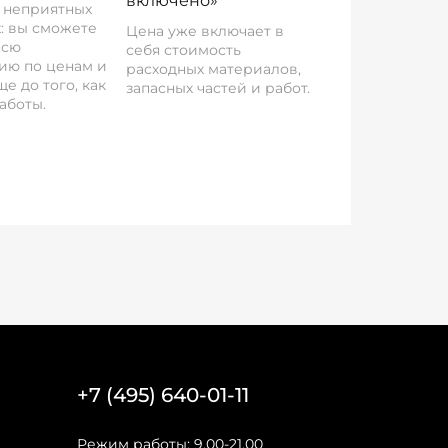
включено»
о неприятных
: вы сможете
Цена уже включает в
всю
себя стоимость
ию по ценам и
расходных материалов,
е до того, как
запасных частей и работ.
аботы.
+7 (495) 640-01-11
Режим работы: 9.00-21.00