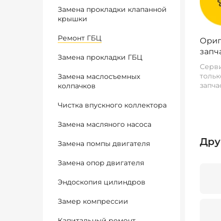
Замена прокладки клапанной
крышки
Ремонт ГБЦ
Ориг
запч
Замена прокладки ГБЦ
Серви
тольк
Замена маслосъемных
запча
колпачков
Чистка впускного коллектора
Замена масляного насоса
Дру
Замена помпы двигателя
Замена опор двигателя
Эндоскопия цилиндров
Замер компрессии
Капитальный ремонт