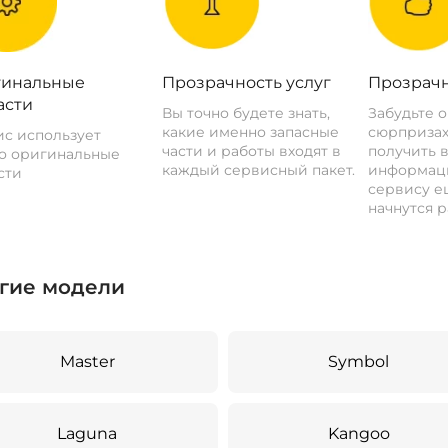
инальные
Прозрачность услуг
Прозрачн
асти
Вы точно будете знать,
Забудьте 
какие именно запасные
сюрпризах
с использует
части и работы входят в
получить 
о оригинальные
каждый сервисный пакет.
информац
сти
сервису ещ
начнутся р
гие модели
Master
Symbol
Laguna
Kangoo