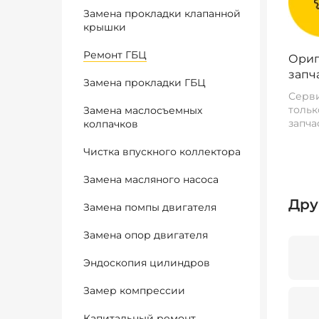
Замена прокладки клапанной
крышки
Ремонт ГБЦ
Ориг
запч
Замена прокладки ГБЦ
Серви
тольк
Замена маслосъемных
запча
колпачков
Чистка впускного коллектора
Замена масляного насоса
Дру
Замена помпы двигателя
Замена опор двигателя
Эндоскопия цилиндров
Замер компрессии
Капитальный ремонт