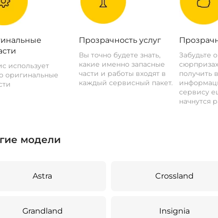
инальные
Прозрачность услуг
Прозрачн
асти
Вы точно будете знать,
Забудьте 
какие именно запасные
сюрпризах
с использует
части и работы входят в
получить 
о оригинальные
каждый сервисный пакет.
информац
сти
сервису ещ
начнутся р
гие модели
Astra
Crossland
Grandland
Insignia