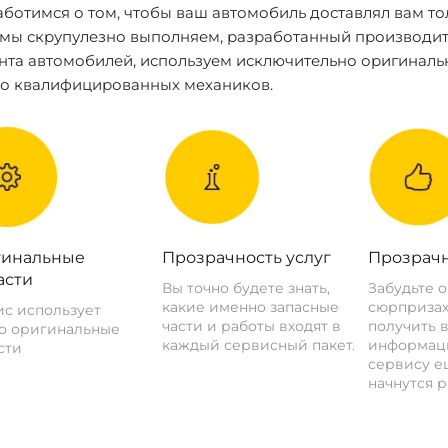
ботимся о том, чтобы ваш автомобиль доставлял вам то
 мы скрупулезно выполняем, разработанный производит
нта автомобилей, используем исключительно оригиналь
ко квалифицированных механиков.
инальные
Прозрачность услуг
Прозрачн
асти
Вы точно будете знать,
Забудьте 
какие именно запасные
сюрпризах
с использует
части и работы входят в
получить 
о оригинальные
каждый сервисный пакет.
информац
сти
сервису ещ
начнутся р