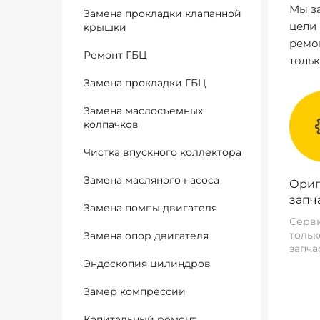
Мы за
Замена прокладки клапанной
цели
крышки
ремо
Ремонт ГБЦ
толь
Замена прокладки ГБЦ
Замена маслосъемных
колпачков
Чистка впускного коллектора
Замена масляного насоса
Ориг
запч
Замена помпы двигателя
Серви
тольк
Замена опор двигателя
запча
Эндоскопия цилиндров
Замер компрессии
Капитальный ремонт