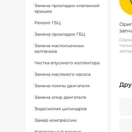
Замена прокладки клапанной
крышки
Ремонт ГБЦ
Ориг
запч
Замена прокладки ГБЦ
Серви
тольк
Замена маслосъемных
запча
колпачков
Чистка впускного коллектора
Замена масляного насоса
Дру
Замена помпы двигателя
Замена опор двигателя
Эндоскопия цилиндров
Замер компрессии
Капитальный ремонт