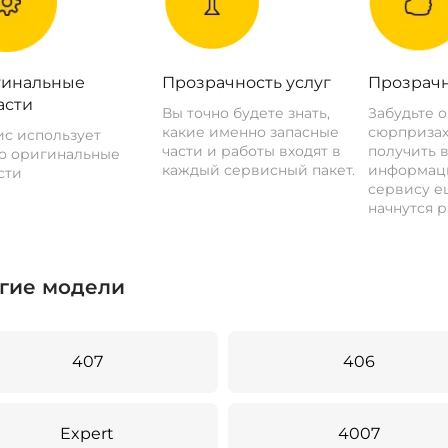
инальные
Прозрачность услуг
Прозрачн
асти
Вы точно будете знать,
Забудьте 
какие именно запасные
сюрпризах
с использует
части и работы входят в
получить 
о оригинальные
каждый сервисный пакет.
информац
сти
сервису ещ
начнутся р
гие модели
407
406
Expert
4007