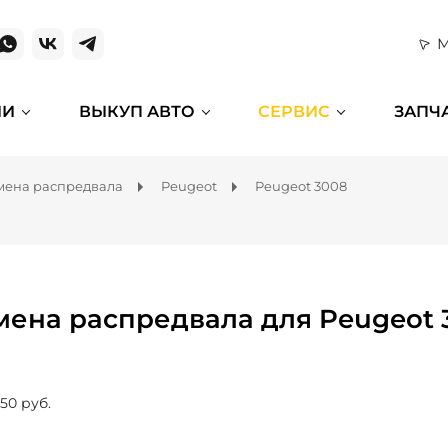
М
ИИ
ВЫКУП АВТО
СЕРВИС
ЗАПЧ
мена распредвала
Peugeot
Peugeot 3008
мена распредвала для Peugeot 
150 руб.