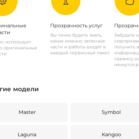
инальные
Прозрачность услуг
Прозрачн
асти
Вы точно будете знать,
Забудьте 
какие именно запасные
сюрпризах
с использует
части и работы входят в
получить 
о оригинальные
каждый сервисный пакет.
информац
сти
сервису ещ
начнутся р
гие модели
Master
Symbol
Laguna
Kangoo