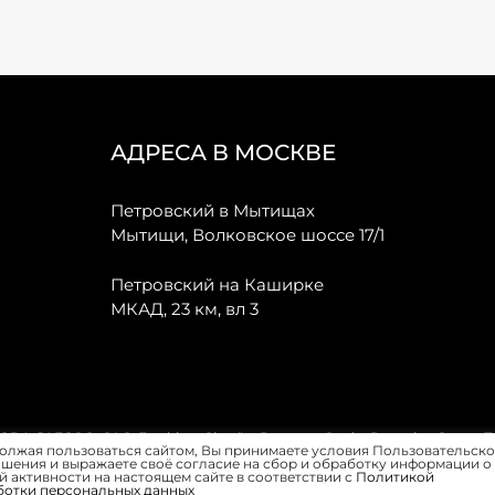
АДРЕСА В МОСКВЕ
Петровский в Мытищах
Мытищи, Волковское шоссе 17/1
Петровский на Каширке
МКАД, 23 км, вл 3
, JAECOO, GAC, Forthing, Citroёn, Peugeot, Opel и Renault в Санкт-
олжая пользоваться сайтом, Вы принимаете условия Пользовательско
шения и выражаете своё согласие на сбор и обработку информации о
 активности на настоящем сайте в соответствии с
Политикой
ботки персональных данных