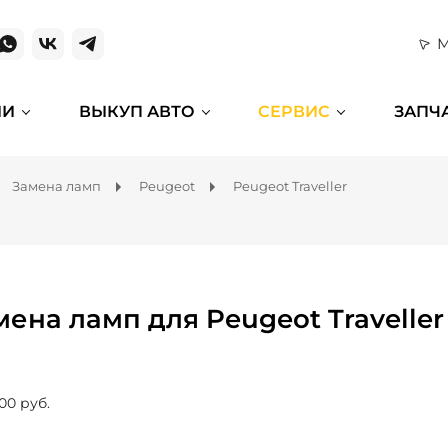
М
ИИ
ВЫКУП АВТО
СЕРВИС
ЗАПЧ
Замена ламп
Peugeot
Peugeot Traveller
мена ламп для Peugeot Traveller
00 руб.