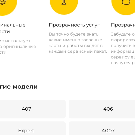
инальные
Прозрачность услуг
Прозрачн
асти
Вы точно будете знать,
Забудьте 
какие именно запасные
сюрпризах
с использует
части и работы входят в
получить 
о оригинальные
каждый сервисный пакет.
информац
сти
сервису ещ
начнутся р
гие модели
407
406
Expert
4007