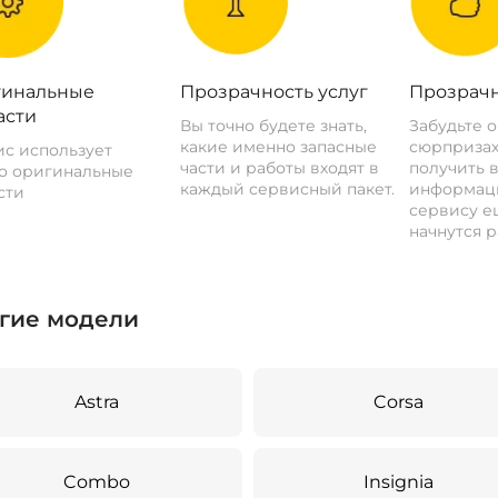
инальные
Прозрачность услуг
Прозрачн
асти
Вы точно будете знать,
Забудьте 
какие именно запасные
сюрпризах
с использует
части и работы входят в
получить 
о оригинальные
каждый сервисный пакет.
информац
сти
сервису ещ
начнутся р
гие модели
Astra
Corsa
Combo
Insignia