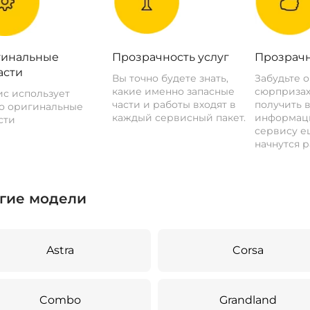
инальные
Прозрачность услуг
Прозрачн
асти
Вы точно будете знать,
Забудьте 
какие именно запасные
сюрпризах
с использует
части и работы входят в
получить 
о оригинальные
каждый сервисный пакет.
информац
сти
сервису ещ
начнутся р
гие модели
Astra
Corsa
Combo
Grandland