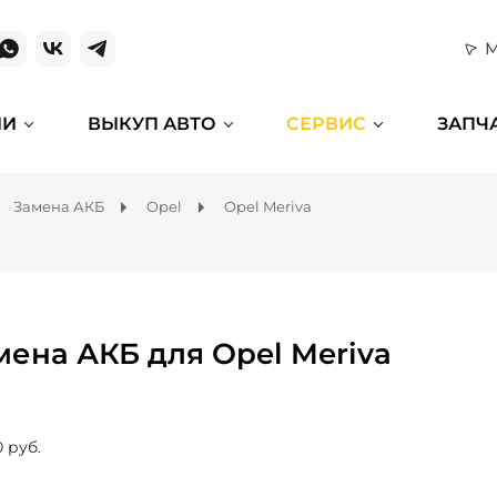
М
ИИ
ВЫКУП АВТО
СЕРВИС
ЗАПЧ
Замена АКБ
Opel
Opel Meriva
мена АКБ для Opel Meriva
0 руб.