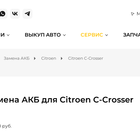
М
ИИ
ВЫКУП АВТО
СЕРВИС
ЗАПЧ
Замена АКБ
Citroen
Citroen C-Crosser
мена АКБ для Citroen C-Crosser
0 руб.