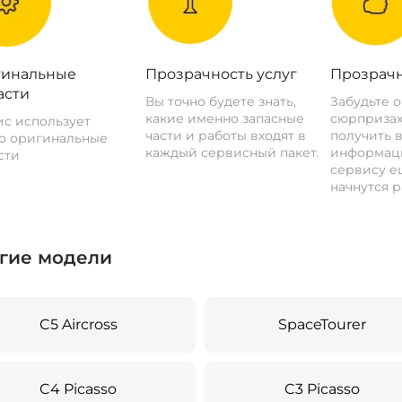
инальные
Прозрачность услуг
Прозрачн
асти
Вы точно будете знать,
Забудьте 
какие именно запасные
сюрпризах
с использует
части и работы входят в
получить 
о оригинальные
каждый сервисный пакет.
информац
сти
сервису ещ
начнутся р
гие модели
C5 Aircross
SpaceTourer
C4 Picasso
C3 Picasso