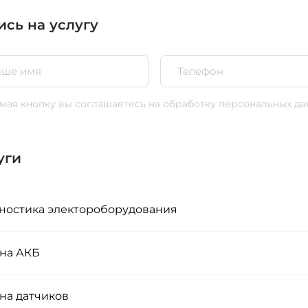
ись на услугу
ая кнопку вы соглашаетесь
на обработку персональных да
уги
ностика электороборудования
на АКБ
на датчиков