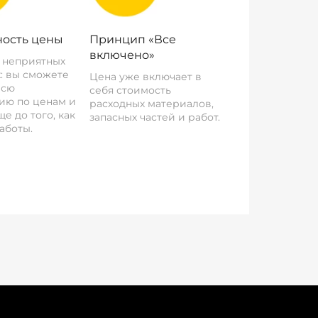
ость цены
Принцип «Все
включено»
о неприятных
: вы сможете
Цена уже включает в
всю
себя стоимость
ию по ценам и
расходных материалов,
е до того, как
запасных частей и работ.
аботы.