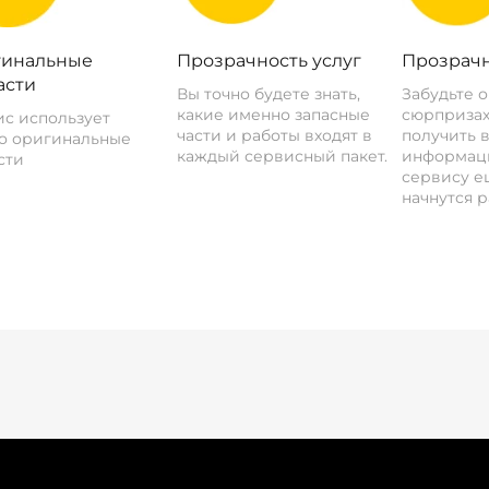
инальные
Прозрачность услуг
Прозрачн
асти
Вы точно будете знать,
Забудьте 
какие именно запасные
сюрпризах
с использует
части и работы входят в
получить 
о оригинальные
каждый сервисный пакет.
информац
сти
сервису ещ
начнутся р