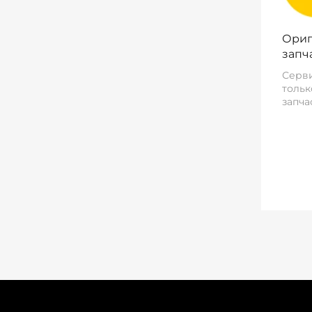
Ориг
запч
Серви
тольк
запча