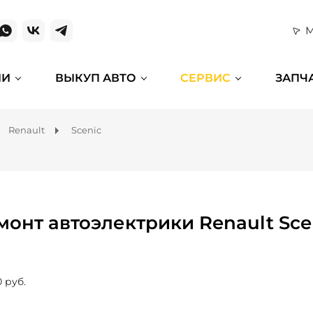
М
ИИ
ВЫКУП АВТО
СЕРВИС
ЗАПЧ
Renault
Scenic
монт автоэлектрики Renault Sce
0 руб.