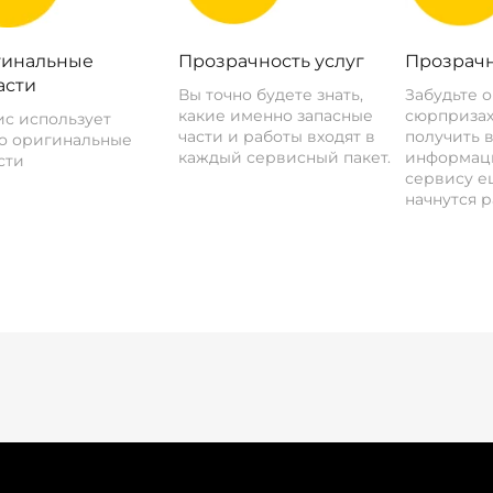
инальные
Прозрачность услуг
Прозрачн
асти
Вы точно будете знать,
Забудьте 
какие именно запасные
сюрпризах
с использует
части и работы входят в
получить 
о оригинальные
каждый сервисный пакет.
информац
сти
сервису ещ
начнутся р