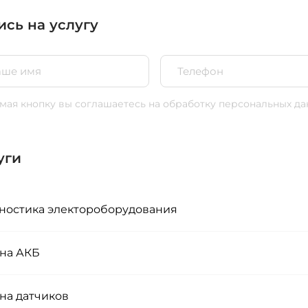
ись на услугу
ая кнопку вы соглашаетесь
на обработку персональных да
уги
ностика электороборудования
на АКБ
на датчиков