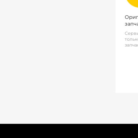
Ориг
запч
Серви
тольк
запча