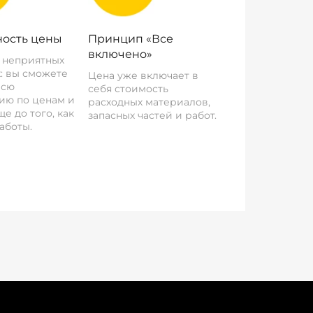
ость цены
Принцип «Все
включено»
о неприятных
: вы сможете
Цена уже включает в
всю
себя стоимость
ию по ценам и
расходных материалов,
е до того, как
запасных частей и работ.
аботы.