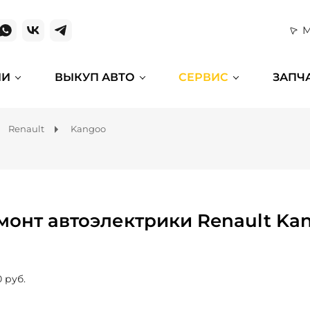
М
ИИ
ВЫКУП АВТО
СЕРВИС
ЗАПЧ
Renault
Kangoo
монт автоэлектрики Renault Ka
0 руб.