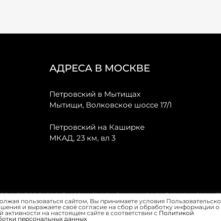
АДРЕСА В МОСКВЕ
Петровский в Мытищах
Мытищи, Волковское шоссе 17/1
Петровский на Каширке
МКАД, 23 км, вл 3
, JAECOO, GAC, Forthing, Citroёn, Peugeot, Opel и Renault в Санкт-
олжая пользоваться сайтом, Вы принимаете условия Пользовательско
шения и выражаете своё согласие на сбор и обработку информации о
 активности на настоящем сайте в соответствии с
Политикой
ботки персональных данных