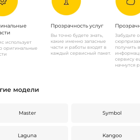
инальные
Прозрачность услуг
Прозрачн
асти
Вы точно будете знать,
Забудьте 
какие именно запасные
сюрпризах
с использует
части и работы входят в
получить 
о оригинальные
каждый сервисный пакет.
информац
сти
сервису ещ
начнутся р
гие модели
Master
Symbol
Laguna
Kangoo