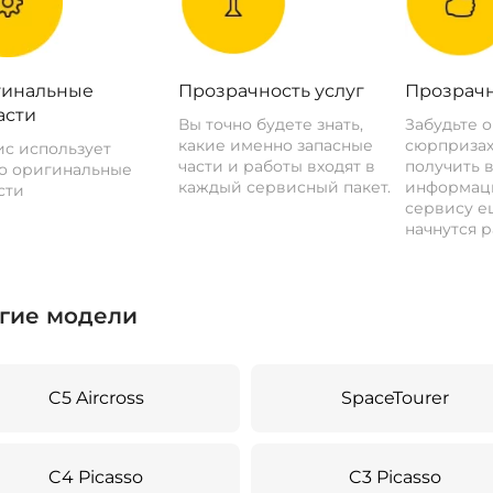
инальные
Прозрачность услуг
Прозрачн
асти
Вы точно будете знать,
Забудьте 
какие именно запасные
сюрпризах
с использует
части и работы входят в
получить 
о оригинальные
каждый сервисный пакет.
информац
сти
сервису ещ
начнутся р
гие модели
C5 Aircross
SpaceTourer
C4 Picasso
C3 Picasso