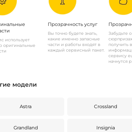
инальные
Прозрачность услуг
Прозрачн
асти
Вы точно будете знать,
Забудьте 
какие именно запасные
сюрпризах
с использует
части и работы входят в
получить 
о оригинальные
каждый сервисный пакет.
информац
сти
сервису ещ
начнутся р
гие модели
Astra
Crossland
Grandland
Insignia