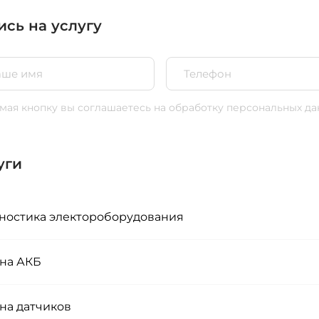
ись на услугу
ая кнопку вы соглашаетесь
на обработку персональных да
уги
ностика электороборудования
на АКБ
на датчиков