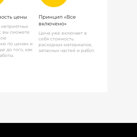
ость цены
Принцип «Все
включено»
о неприятных
: вы сможете
Цена уже включает в
всю
себя стоимость
ию по ценам и
расходных материалов,
е до того, как
запасных частей и работ.
аботы.