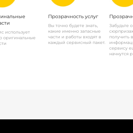
инальные
Прозрачность услуг
Прозрачн
асти
Вы точно будете знать,
Забудьте 
какие именно запасные
сюрпризах
с использует
части и работы входят в
получить 
о оригинальные
каждый сервисный пакет.
информац
сти
сервису ещ
начнутся р