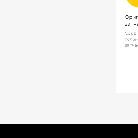
Ориг
запч
Серви
тольк
запча