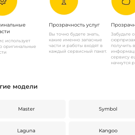
инальные
Прозрачность услуг
Прозрачн
асти
Вы точно будете знать,
Забудьте 
какие именно запасные
сюрпризах
с использует
части и работы входят в
получить 
о оригинальные
каждый сервисный пакет.
информац
сти
сервису ещ
начнутся р
гие модели
Master
Symbol
Laguna
Kangoo