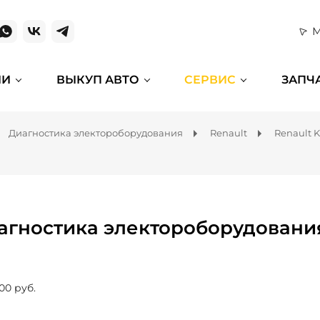
М
ИИ
ВЫКУП АВТО
СЕРВИС
ЗАПЧ
Диагностика электороборудования
Renault
Renault 
агностика электороборудования
00 руб.