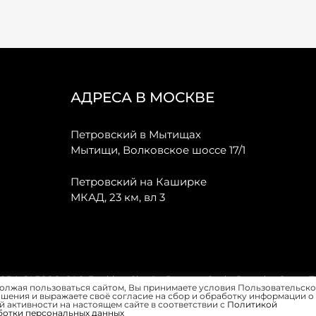
АДРЕСА В МОСКВЕ
Петровский в Мытищах
Мытищи, Волковское шоссе 17/1
Петровский на Каширке
МКАД, 23 км, вл 3
, JAECOO, GAC, Forthing, Citroёn, Peugeot, Opel и Renault в Санкт-
олжая пользоваться сайтом, Вы принимаете условия Пользовательско
шения и выражаете своё согласие на сбор и обработку информации о
 активности на настоящем сайте в соответствии с
Политикой
ботки персональных данных