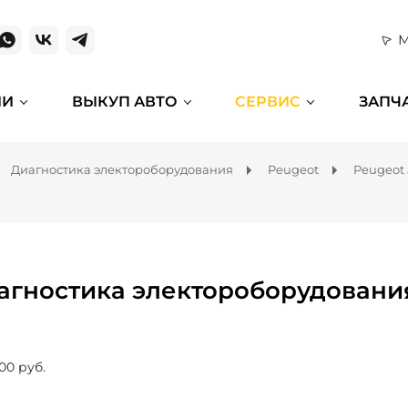
М
ИИ
ВЫКУП АВТО
СЕРВИС
ЗАПЧ
Диагностика электороборудования
Peugeot
Peugeot
агностика электороборудования
00 руб.