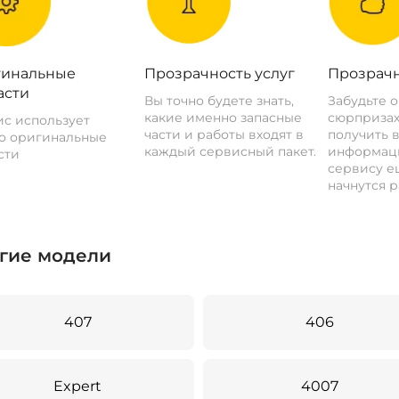
инальные
Прозрачность услуг
Прозрачн
асти
Вы точно будете знать,
Забудьте 
какие именно запасные
сюрпризах
с использует
части и работы входят в
получить 
о оригинальные
каждый сервисный пакет.
информац
сти
сервису ещ
начнутся р
гие модели
407
406
Expert
4007