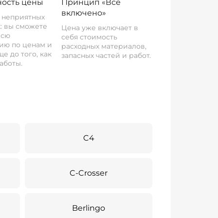
ость цены
Принцип «Все
включено»
о неприятных
: вы сможете
Цена уже включает в
всю
себя стоимость
ию по ценам и
расходных материалов,
е до того, как
запасных частей и работ.
аботы.
C4
C-Crosser
Berlingo