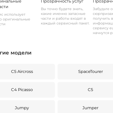
инальные
Прозрачность услуг
Прозрачн
асти
Вы точно будете знать,
Забудьте 
какие именно запасные
сюрпризах
с использует
части и работы входят в
получить 
о оригинальные
каждый сервисный пакет.
информац
сти
сервису ещ
начнутся р
гие модели
C5 Aircross
SpaceTourer
C4 Picasso
C5
Jumpy
Jumper