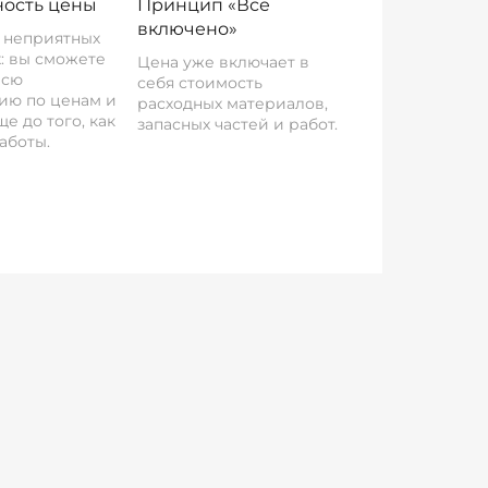
ость цены
Принцип «Все
включено»
о неприятных
: вы сможете
Цена уже включает в
всю
себя стоимость
ию по ценам и
расходных материалов,
е до того, как
запасных частей и работ.
аботы.