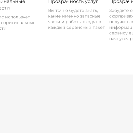
инальные
Прозрачность услуг
Прозрачн
асти
Вы точно будете знать,
Забудьте 
какие именно запасные
сюрпризах
с использует
части и работы входят в
получить 
о оригинальные
каждый сервисный пакет.
информац
сти
сервису ещ
начнутся р