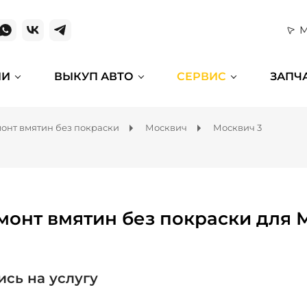
М
ИИ
ВЫКУП АВТО
СЕРВИС
ЗАПЧ
онт вмятин без покраски
Москвич
Москвич 3
монт вмятин без покраски для 
ись на услугу