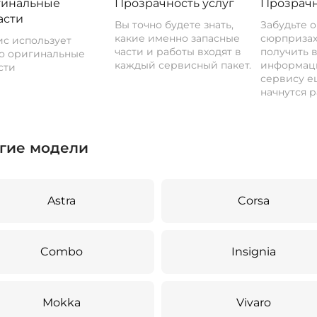
инальные
Прозрачность услуг
Прозрачн
асти
Вы точно будете знать,
Забудьте 
какие именно запасные
сюрпризах
с использует
части и работы входят в
получить 
о оригинальные
каждый сервисный пакет.
информац
сти
сервису ещ
начнутся р
гие модели
Astra
Corsa
Combo
Insignia
Mokka
Vivaro