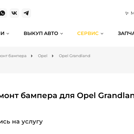
М
ИИ
ВЫКУП АВТО
СЕРВИС
ЗАПЧ
онт бампера
Opel
Opel Grandland
монт бампера для Opel Grandla
ись на услугу