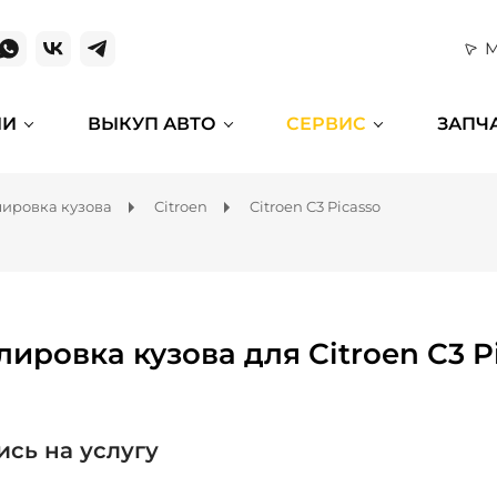
М
ИИ
ВЫКУП АВТО
СЕРВИС
ЗАПЧ
ировка кузова
Citroen
Citroen C3 Picasso
лировка кузова для Citroen C3 P
ись на услугу