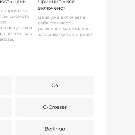
ость цены
Принцип «Все
включено»
о неприятных
: вы сможете
Цена уже включает в
всю
себя стоимость
ию по ценам и
расходных материалов,
е до того, как
запасных частей и работ.
аботы.
C4
C-Crosser
Berlingo