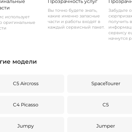
инальные
Прозрачность услуг
Прозрачн
асти
Вы точно будете знать,
Забудьте 
какие именно запасные
сюрпризах
с использует
части и работы входят в
получить 
о оригинальные
каждый сервисный пакет.
информац
сти
сервису ещ
начнутся р
гие модели
C5 Aircross
SpaceTourer
C4 Picasso
C5
Jumpy
Jumper