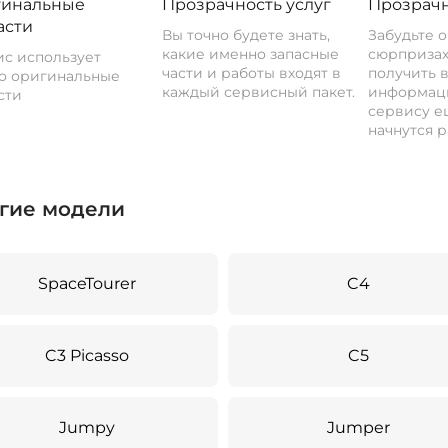
инальные
Прозрачность услуг
Прозрачн
асти
Вы точно будете знать,
Забудьте 
какие именно запасные
сюрпризах
с использует
части и работы входят в
получить 
о оригинальные
каждый сервисный пакет.
информац
сти
сервису ещ
начнутся р
гие модели
SpaceTourer
C4
C3 Picasso
C5
Jumpy
Jumper