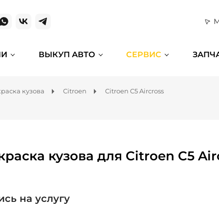
М
ИИ
ВЫКУП АВТО
СЕРВИС
ЗАПЧ
раска кузова
Citroen
Citroen C5 Aircross
раска кузова для Citroen C5 Air
ись на услугу