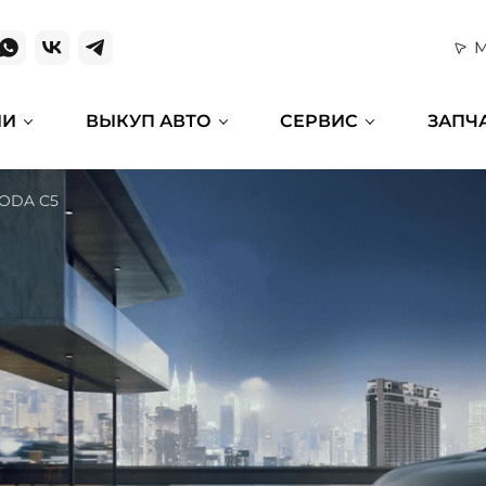
М
ИИ
ВЫКУП АВТО
СЕРВИС
ЗАПЧ
ODA C5