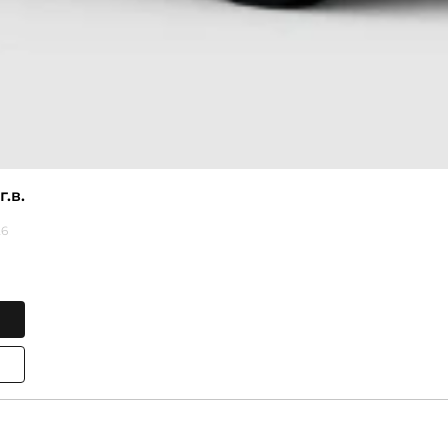
г.в.
26