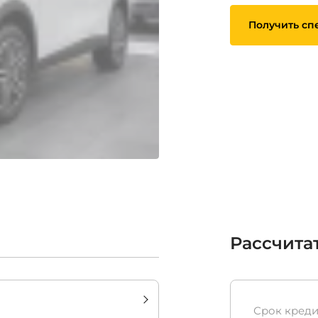
Получить сп
Рассчита
Срок креди