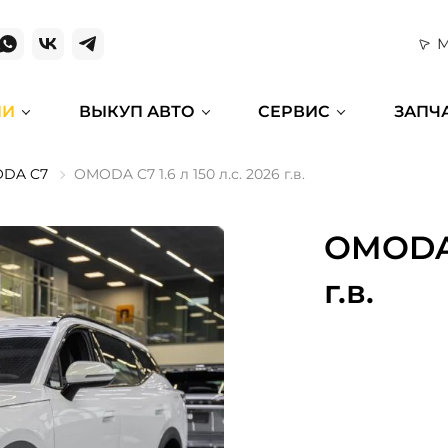
М
ИИ
ВЫКУП АВТО
СЕРВИС
ЗАПЧ
DA C7
OMODA C7 1.6 л 150 л.с. 2026 г.в.
OMODA C
г.в.