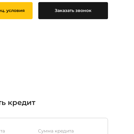
ец. условия
Заказать звонок
ть кредит
та
Сумма кредита