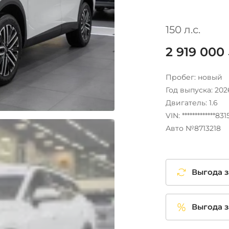
150 л.с.
2 919 000
Пробег: новый
Год выпуска: 202
Двигатель: 1.6
VIN: *************83
Авто №8713218
Выгода з
Выгода з