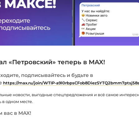
ал «Петровский» теперь в MAX!
ходите, подписывайтесь и будьте в
е
https://max.ru/join/WTIP-a9l0rbpsCFob8DiezSYTQ2bmm7ptsj58
льные новости, выгодные спецпредложения и всё самое интерес
 в одном месте.
 вас в MAX!