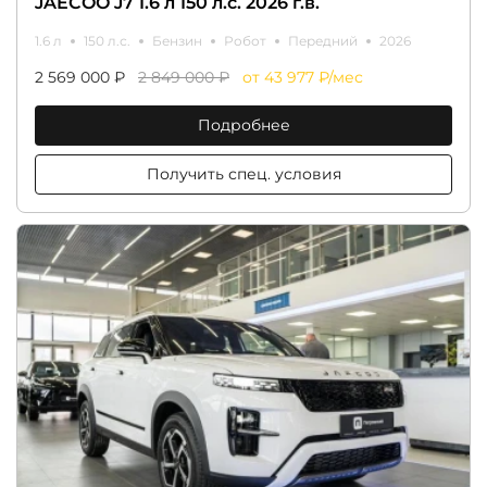
JAECOO J7 1.6 л 150 л.с. 2026 г.в.
1.6 л
150 л.с.
Бензин
Робот
Передний
2026
2 569 000 ₽
2 849 000 ₽
от 43 977 ₽/мес
Подробнее
Получить спец. условия