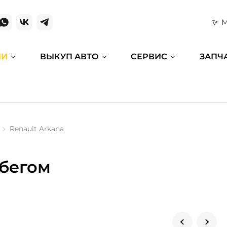
М
ИИ
ВЫКУП АВТО
СЕРВИС
ЗАПЧ
Renault Arkana
обегом