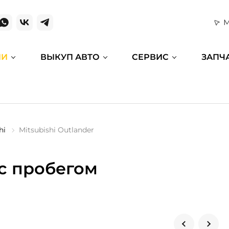
М
ИИ
ВЫКУП АВТО
СЕРВИС
ЗАПЧ
hi
Mitsubishi Outlander
 с пробегом