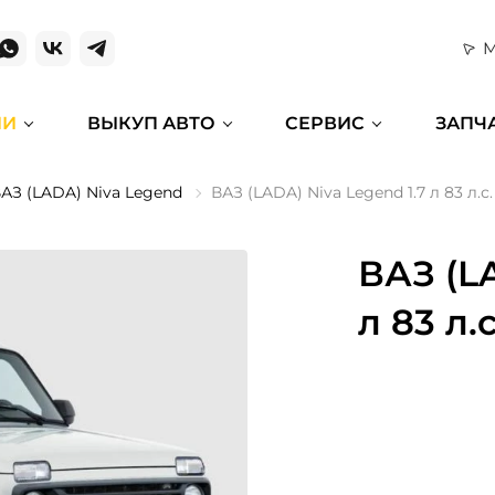
М
ИИ
ВЫКУП АВТО
СЕРВИС
ЗАПЧ
АЗ (LADA) Niva Legend
ВАЗ (LADA) Niva Legend 1.7 л 83 л.с. 
ВАЗ (LA
л 83 л.с