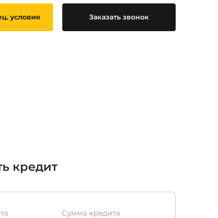
ец. условия
Заказать звонок
ть кредит
та
Сумма кредита