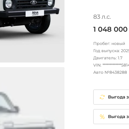
83 л.с.
1 048 000
Пробег: новый
Год выпуска: 202
Двигатель: 1.7
VIN: *************58
Авто №8438288
Выгода з
Выгода з