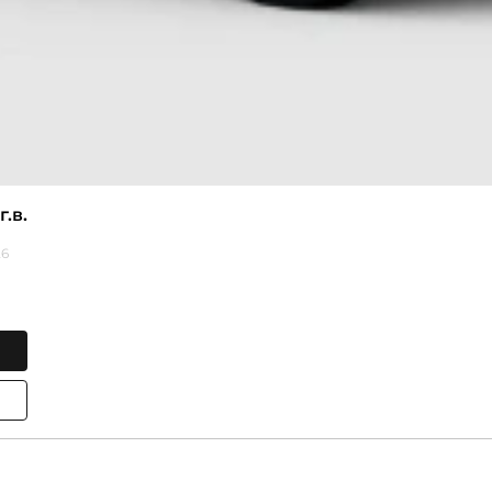
г.в.
26