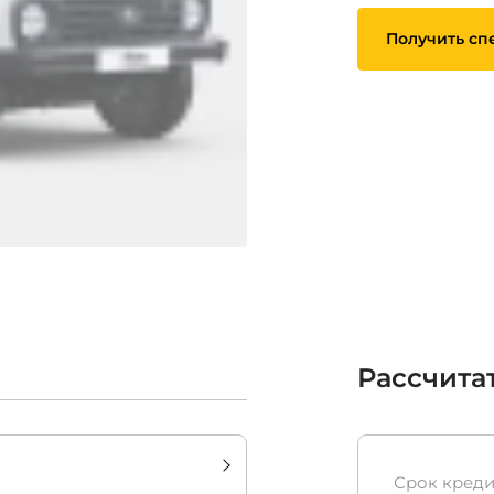
Получить сп
Рассчита
Срок креди